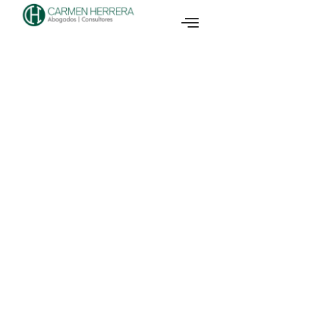
SOLUCIONES
LEGALES
Desde asuntos legales
cotidianos hasta casos
complejos, brindamos
asesoramiento jurídico
integral. Ya sea que
necesites representación
en la corte o
asesoramiento
preventivo, estamos aquí
para ti.